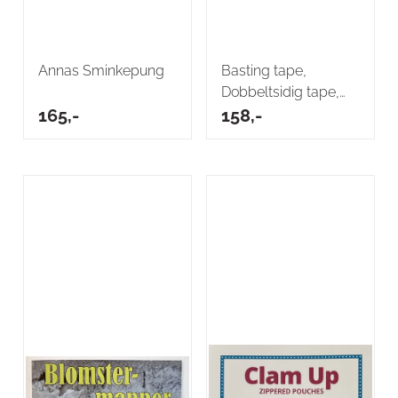
Annas Sminkepung
Basting tape,
Dobbeltsidig tape,
165,-
3mm, 2-pk a 10m
158,-