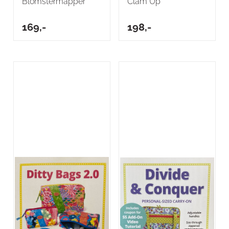
Blomstermapper
Clam Up
169,-
198,-