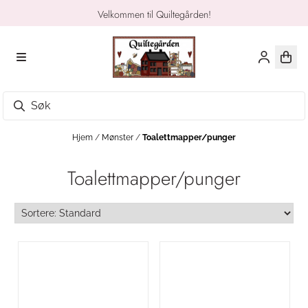
Hopp til innhold
Velkommen til Quiltegården!
Hjem
/
Mønster
/
Toalettmapper/punger
Toalettmapper/punger