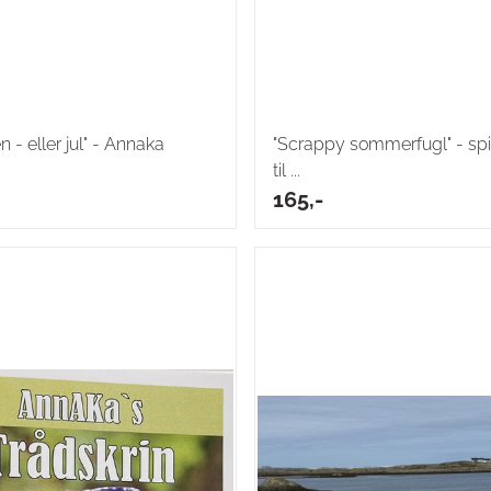
 - eller jul" - Annaka
"Scrappy sommerfugl" - spi
til ...
165,-