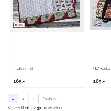
Frokostsett
Go' veska
165,-
169,-
1
2
3
Neste >>
Viser
1
til
16
(av
37
produkter)