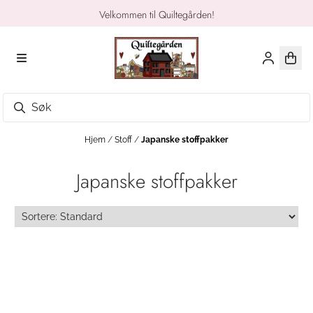
Hopp til innhold
Velkommen til Quiltegården!
Hjem
/
Stoff
/
Japanske stoffpakker
Japanske stoffpakker