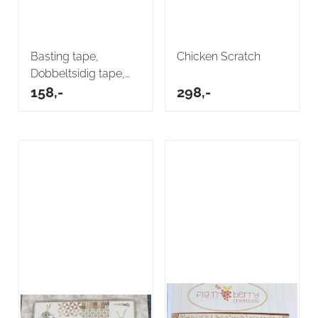
Basting tape,
Chicken Scratch
Dobbeltsidig tape,
3mm, 2-pk a 10m
158,-
298,-