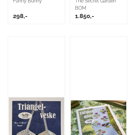
Funny Bunny
The Secret Garden
BOM
298,-
1.850,-