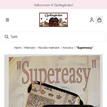
Hopp til innhold
Velkommen til Quiltegården!
Hjem
/
Mønster
/
Norske mønster
/
AnnaKa
/
"Supereasy"