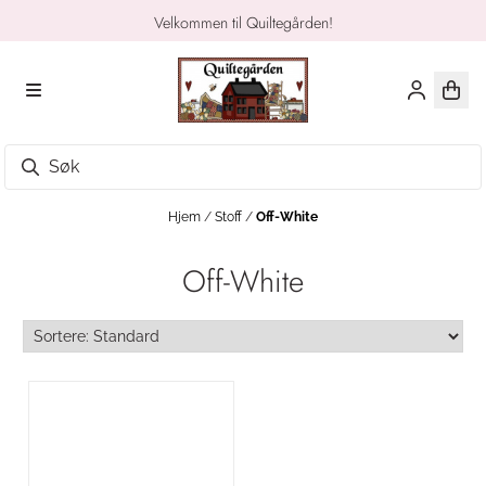
Hopp til innhold
Velkommen til Quiltegården!
Hjem
/
Stoff
/
Off-White
Off-White