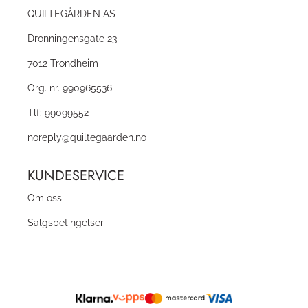
QUILTEGÅRDEN AS
Dronningensgate 23
7012 Trondheim
Org. nr. 990965536
Tlf:
99099552
noreply@quiltegaarden.no
KUNDESERVICE
Om oss
Salgsbetingelser