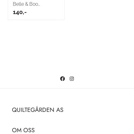
Belle & Boo
(DDC12229-crem)
140,-
QUILTEGÅRDEN AS
OM OSS