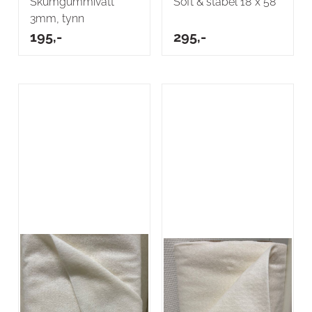
Skumgummivatt
Soft & stabel 18”x 58”
3mm, tynn
195,-
295,-