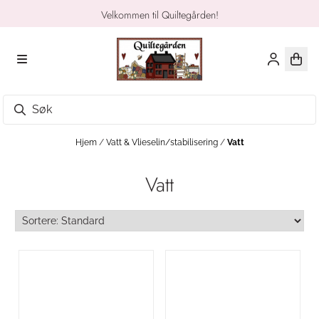
Hopp til innhold
Velkommen til Quiltegården!
Hjem
/
Vatt & Vlieselin/stabilisering
/
Vatt
Vatt