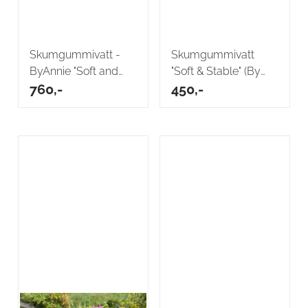
Skumgummivatt -
Skumgummivatt
ByAnnie "Soft and
"Soft & Stable" (By
stable" (72 x ...
760,-
Annie) 36 x58 ...
450,-